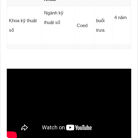
Ngành kỹ
4 năm
Khoa kỹ thuật
buổi
thuật số
Coed
số
trưa