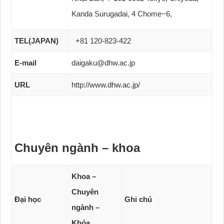
Kanda Surugadai, 4 Chome−6,
TEL(JAPAN)
+81 120-823-422
E-mail
daigaku@dhw.ac.jp
URL
http://www.dhw.ac.jp/
Chuyên ngành – khoa
Khoa –
Chuyên
Đại học
Ghi chú
ngành –
Khóa