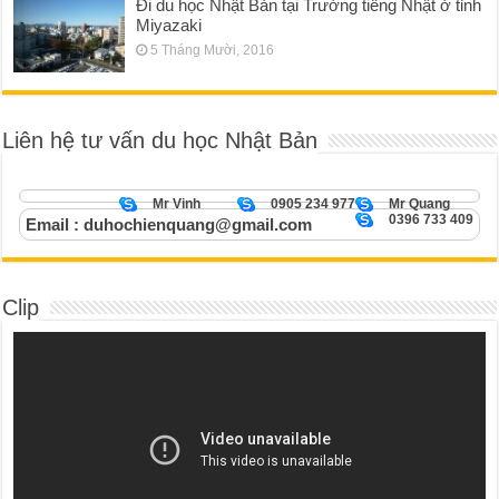
Đi du học Nhật Bản tại Trường tiếng Nhật ở tỉnh
Miyazaki
5 Tháng Mười, 2016
Liên hệ tư vấn du học Nhật Bản
Mr Vinh
0905 234 977
Mr Quang
0396 733 409
Email : duhochienquang@gmail.com
Clip