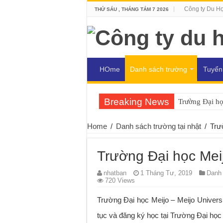
Công ty Du H
THỨ SÁU , THÁNG TÁM 7 2026
HOme
Danh sách trường
Tuyển
Breaking News
Trường Đại họ
Trường Đại họ
Home
/
Danh sách trường tại nhật
/
Trư
Trường Đại học Mei
nhatban
1 Tháng Tư, 2019
Danh 
720 Views
Trường Đại học Meijo – Meijo Univer
tục và đăng ký học tại Trường Đại họ