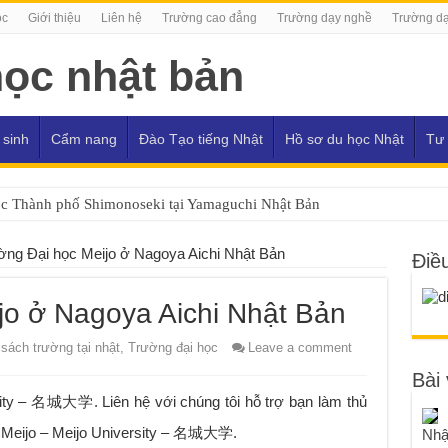
ọc
Giới thiệu
Liên hệ
Trường cao đẳng
Trường dạy nghề
Trường dạ
 sinh
Cẩm nang
Đào Tạo tiếng Nhật
Hồ sơ du học Nhật
Tư 
c Thành phố Shimonoseki tại Yamaguchi Nhật Bản
c Ube Frontier tại Yamaguchi Nhật Bản
ờng Đại học Meijo ở Nagoya Aichi Nhật Bản
Điề
jo ở Nagoya Aichi Nhật Bản
sách trường tại nhật
,
Trường đại học
Leave a comment
Bài 
sity – 名城大学. Liên hệ với chúng tôi hỗ trợ bạn làm thủ
c Meijo – Meijo University – 名城大学.
Nhậ