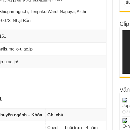
d
hiogamaguchi, Tenpaku Ward, Nagoya, Aichi
8-0073, Nhật Bản
Clip
151
ls.meijo-u.ac.jp
o-u.ac.jp/
Văn
a
Jap
21
Chuyên ngành – Khóa
Ghi chú
O-h
Coed
buổi trưa
4 năm