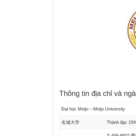
Thông tin địa chỉ và ng
Đại học Meijo – Meijo University
名城大学
Thành lập: 194
〒468-850