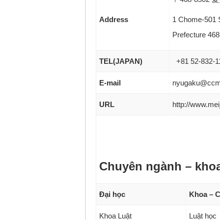
Address
1 Chome-501 S
Prefecture 46
TEL(JAPAN)
+81 52-832-1
E-mail
nyugaku@ccmai
URL
http://www.meij
Chuyên ngành – kho
Đại học
Khoa – 
Khoa Luật
Luật học