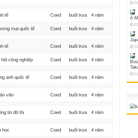
21
h tế
Coed
buổi trưa
4 năm
ở M
21
ương mại quốc tế
Coed
buổi trưa
4 năm
Jap
h tế
Coed
buổi trưa
4 năm
21
hội công nghiệp
Coed
buổi trưa
4 năm
Bus
Tak
21
ng anh quốc tế
Coed
buổi trưa
4 năm
ân văn
Coed
buổi trưa
4 năm
ng tin đô thị
Coed
buổi trưa
4 năm
n học
Coed
buổi trưa
4 năm