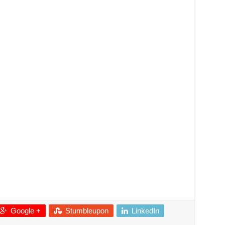
Google +
Stumbleupon
LinkedIn