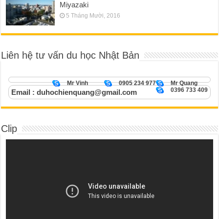
Miyazaki
5 Tháng Mười, 2016
Liên hệ tư vấn du học Nhật Bản
Mr Vinh
0905 234 977
Mr Quang
0396 733 409
Email : duhochienquang@gmail.com
Clip