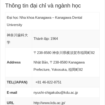
Thông tin đại chỉ và ngành học
Đại học Nha khoa Kanagawa – Kanagawa Dental
University
神奈川歯科大
Thành lập: 1964
学
〒238-8580 神奈川県横須賀市稲岡町82
Address
Nhật Bản, 〒238-8580 Kanagawa
Prefecture, Yokosuka, 稲岡町82
TEL(JAPAN)
+81 46-822-8751
E-mail
nyushi-shigakubu@kdu.ac.jp
URL
http://www.kdu.ac.jp/