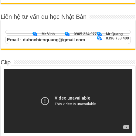
Liên hệ tư vấn du học Nhật Bản
Mr Vinh
0905 234 977
Mr Quang
0396 733 409
Email : duhochienquang@gmail.com
Clip