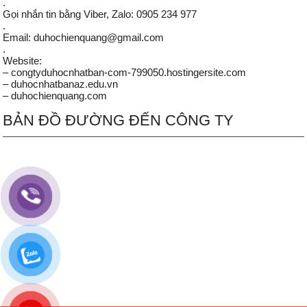
.
Gọi nhắn tin bằng Viber, Zalo: 0905 234 977
.
Email: duhochienquang@gmail.com
.
Website:
– congtyduhocnhatban-com-799050.hostingersite.com
– duhocnhatbanaz.edu.vn
– duhochienquang.com
BẢN ĐỒ ĐƯỜNG ĐẾN CÔNG TY