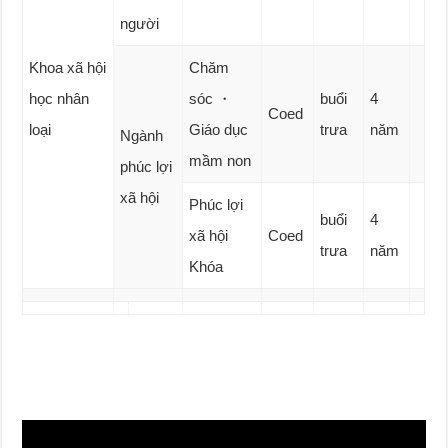
người
Khoa xã hội
Chăm
học nhân
sóc ・
buổi
4
Coed
loại
Giáo dục
trưa
năm
Ngành
mầm non
phúc lợi
xã hội
Phúc lợi
buổi
4
xã hội
Coed
trưa
năm
Khóa