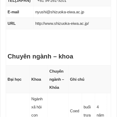
TEL(JAPAN)
+81 54-261-9201
E-mail
nyushi@shizuoka-eiwa.ac.jp
URL
http://www.shizuoka-eiwa.ac.jp/
Chuyên ngành – khoa
Chuyên
Đại học
Khoa
ngành –
Ghi chú
Khóa
Ngành
xã hội
buổi
4
Coed
con
trưa
năm