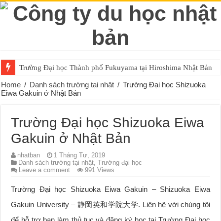
Trường Đại học Thành phố Fukuyama tại Hiroshima Nhật Bản
Trường Đại học Hiroshima Gakuen tại Nhật Bản
Home
/
Danh sách trường tại nhật
/
Trường Đại học Shizuoka
Eiwa Gakuin ở Nhật Bản
Trường Đại học Shizuoka Eiwa
Gakuin ở Nhật Bản
nhatban
1 Tháng Tư, 2019
Danh sách trường tại nhật
,
Trường đại học
Leave a comment
991 Views
Trường Đại học Shizuoka Eiwa Gakuin – Shizuoka Eiwa
Gakuin University – 静岡英和学院大学. Liên hệ với chúng tôi
để hỗ trợ bạn làm thủ tục và đăng ký học tại Trường Đại học