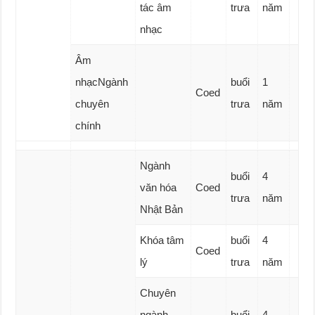
tác âm
trưa
năm
nhạc
Âm
nhạcNgành
buổi
1
Coed
chuyên
trưa
năm
chính
Ngành
buổi
4
văn hóa
Coed
trưa
năm
Nhật Bản
Khóa tâm
buổi
4
Coed
lý
trưa
năm
Chuyên
ngành
buổi
4