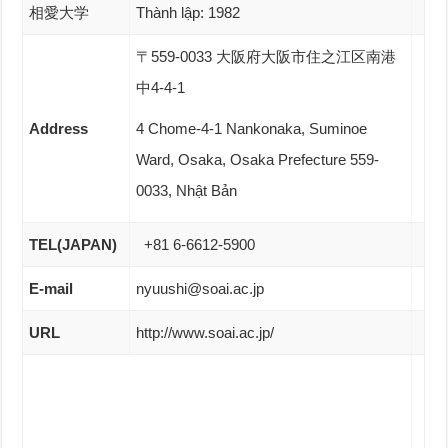
相愛大学
Thành lập: 1982
〒559-0033 大阪府大阪市住之江区南港
中4-4-1
Address
4 Chome-4-1 Nankonaka, Suminoe
Ward, Osaka, Osaka Prefecture 559-
0033, Nhật Bản
TEL(JAPAN)
+81 6-6612-5900
E-mail
nyuushi@soai.ac.jp
URL
http://www.soai.ac.jp/