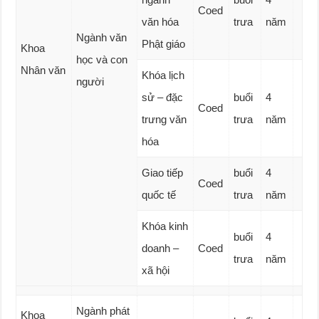
Coed
văn hóa
trưa
năm
Ngành văn
Phật giáo
Khoa
học và con
Nhân văn
Khóa lịch
người
sử – đặc
buổi
4
Coed
trưng văn
trưa
năm
hóa
Giao tiếp
buổi
4
Coed
quốc tế
trưa
năm
Khóa kinh
buổi
4
doanh –
Coed
trưa
năm
xã hội
Ngành phát
Khoa