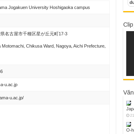
d
ama Jogakuen University Hoshigaoka campus
Clip
 愛知県名古屋市千種区星が丘元町17-3
 Motomachi, Chikusa Ward, Nagoya, Aichi Prefecture,
86
-u.ac.jp
Văn
ama-u.ac.jp/
Jap
21
O-h