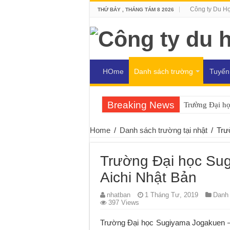
Công ty Du H
THỨ BẢY , THÁNG TÁM 8 2026
HOme
Danh sách trường
Tuyển
Breaking News
Trường Đại h
Home
/
Danh sách trường tại nhật
/
Trư
Trường Đại học Su
Aichi Nhật Bản
nhatban
1 Tháng Tư, 2019
Danh 
397 Views
Trường Đại học Sugiyama Jogakuen 