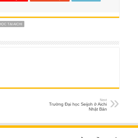
HỌC TẠI AICHI
Next
Trường Đại học Seijoh ở Aichi
Nhật Bản