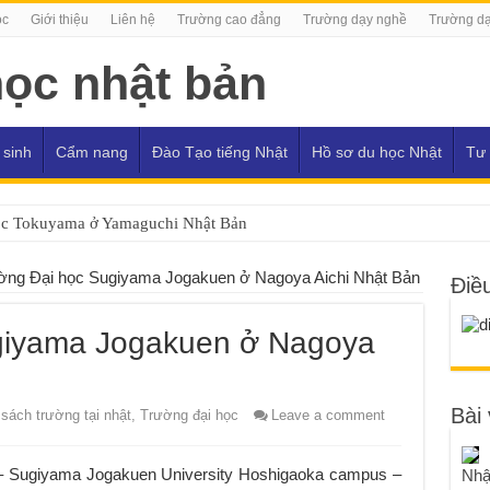
ọc
Giới thiệu
Liên hệ
Trường cao đẳng
Trường dạy nghề
Trường dạ
 sinh
Cẩm nang
Đào Tạo tiếng Nhật
Hồ sơ du học Nhật
Tư 
ọc Tokuyama ở Yamaguchi Nhật Bản
ờng Đại học Sugiyama Jogakuen ở Nagoya Aichi Nhật Bản
Điề
giyama Jogakuen ở Nagoya
Bài 
sách trường tại nhật
,
Trường đại học
Leave a comment
– Sugiyama Jogakuen University Hoshigaoka campus –
Nhậ