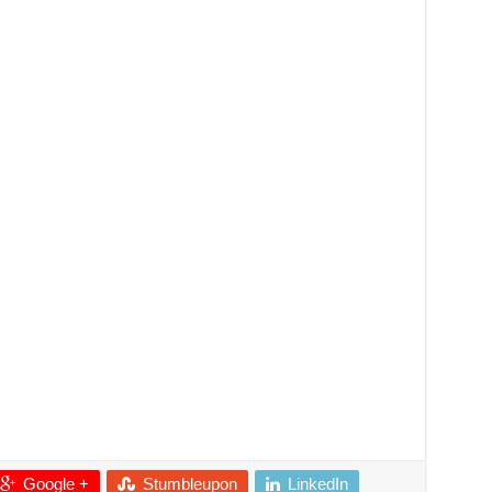
Google +
Stumbleupon
LinkedIn