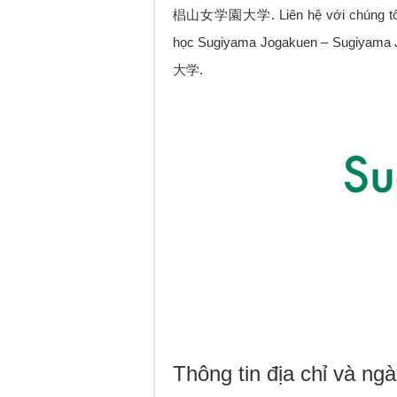
椙山女学園大学. Liên hệ với chúng tôi hỗ
học Sugiyama Jogakuen – Sugiyam
大学.
Thông tin địa chỉ và ng