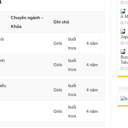
a
21
ở M
Chuyên ngành –
Ghi chú
21
Khóa
Jap
ôi
buổi
Girls
4 năm
21
trưa
Bus
inh
buổi
Tak
Girls
4 năm
21
trưa
iểu
buổi
Girls
4 năm
trưa
buổi
Girls
4 năm
trưa