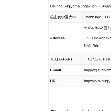
Đại học Sugiyama Jogakuen – Sugiy
椙山女学園大学
Thành lập: 1905
〒464-8662
Address
17-3 Hoshigaoka
Nhật Bản
TEL(JAPAN)
+81 52-781-11
E-mail
happy@sugiyama
URL
http://www.sugiy