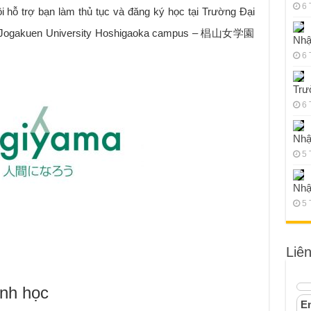
6 
 trợ bạn làm thủ tục và đăng ký học tại Trường Đại
a Jogakuen University Hoshigaoka campus – 椙山女学園
Nhậ
6 
Trư
6 
Nhậ
5 
Nhậ
5 
Liê
ành học
Em