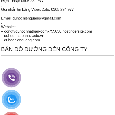
Điện Thoại: 0905 234 977
.
Gọi nhắn tin bằng Viber, Zalo: 0905 234 977
.
Email: duhochienquang@gmail.com
.
Website:
– congtyduhocnhatban-com-799050.hostingersite.com
– duhocnhatbanaz.edu.vn
– duhochienquang.com
BẢN ĐỒ ĐƯỜNG ĐẾN CÔNG TY