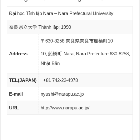
Đại học Tỉnh lập Nara – Nara Prefectural University
奈良県立大学 Thành lập: 1990
〒630-8258 奈良県奈良市船橋町10
Address
10, 船橋町 Nara, Nara Prefecture 630-8258,
Nhật Bản
TEL(JAPAN)
+81 742-22-4978
E-mail
nyushi@narapu.ac.jp
URL
http://www.narapu.ac.jp/