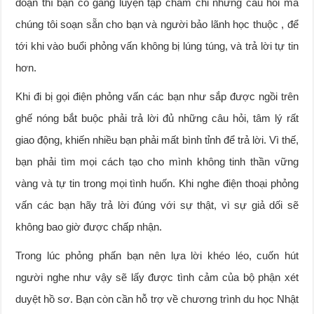
đoạn thì bạn cố gắng luyện tập chăm chỉ những câu hỏi mà
chúng tôi soạn sẵn cho bạn và người bảo lãnh học thuộc , để
tới khi vào buổi phỏng vấn không bị lúng túng, và trả lời tự tin
hơn.
Khi đi bị gọi điện phỏng vấn các bạn như sắp được ngồi trên
ghế nóng bắt buộc phải trả lời đủ những câu hỏi, tâm lý rất
giao động, khiến nhiều bạn phải mất bình tỉnh để trả lời. Vì thế,
bạn phải tìm mọi cách tạo cho mình không tinh thần vững
vàng và tự tin trong mọi tình huốn. Khi nghe điện thoại phỏng
vấn các bạn hãy trả lời đúng với sự thật, vì sự giả dối sẽ
không bao giờ được chấp nhận.
Trong lúc phỏng phấn bạn nên lựa lời khéo léo, cuốn hút
người nghe như vậy sẽ lấy được tình cảm của bộ phận xét
duyệt hồ sơ. Bạn còn cần hỗ trợ về chương trình du học Nhật