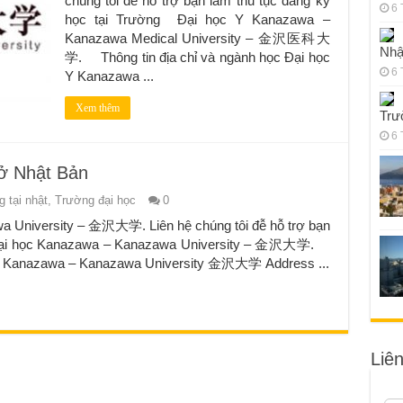
chúng tôi đễ hỗ trợ bạn làm thủ tục đăng ký
6 
học tại Trường Đại học Y Kanazawa –
Kanazawa Medical University – 金沢医科大
Nhậ
学. Thông tin địa chỉ và ngành học Đại học
6 
Y Kanazawa ...
Xem thêm
Trư
6 
ở Nhật Bản
 tại nhật
,
Trường đại học
0
 University – 金沢大学. Liên hệ chúng tôi đễ hỗ trợ bạn
g Đại học Kanazawa – Kanazawa University – 金沢大学.
học Kanazawa – Kanazawa University 金沢大学 Address ...
Liê