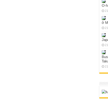
O-h
21
ở M
21
Jap
21
Bus
Tak
21