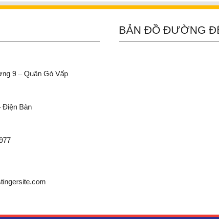
BẢN ĐỒ ĐƯỜNG Đ
ường 9 – Quận Gò Vấp
– Điện Bàn
 977
ingersite.com