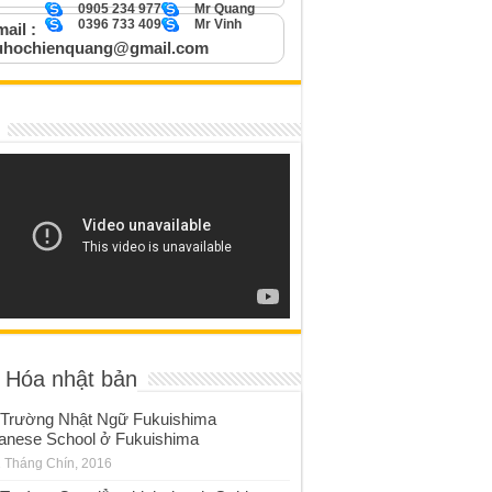
0905 234 977
Mr Quang
0396 733 409
Mr Vinh
ail :
uhochienquang@gmail.com
 Hóa nhật bản
Trường Nhật Ngữ Fukuishima
anese School ở Fukuishima
 Tháng Chín, 2016