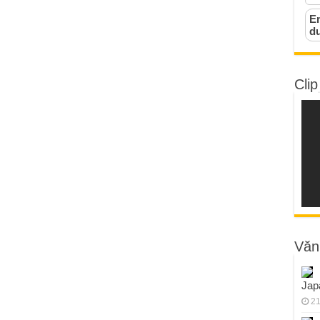
Em
d
Clip
Văn
Jap
21