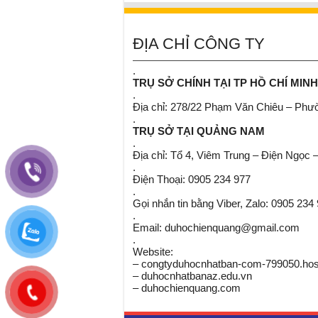
ĐỊA CHỈ CÔNG TY
.
TRỤ SỞ CHÍNH TẠI TP HỒ CHÍ MINH
.
Địa chỉ: 278/22 Phạm Văn Chiêu – Ph
.
TRỤ SỞ TẠI QUẢNG NAM
.
Địa chỉ: Tổ 4, Viêm Trung – Điện Ngọc 
.
Điện Thoại: 0905 234 977
.
Gọi nhắn tin bằng Viber, Zalo: 0905 234
.
Email: duhochienquang@gmail.com
.
Website:
– congtyduhocnhatban-com-799050.host
– duhocnhatbanaz.edu.vn
– duhochienquang.com