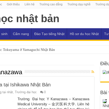
ọc
Giới thiệu
Liên hệ
Trường cao đẳng
Trường dạy nghề
Trường dạ
 sinh
Cẩm nang
Đào Tạo tiếng Nhật
Hồ sơ du học Nhật
Tư
ọc Tokuyama ở Yamaguchi Nhật Bản
Điề
kanazawa
 tại Ishikawa Nhật Bản
Bài 
 tại nhật
,
Trường đại học
0
Trường Đại học Y Kanazawa – Kanazawa
Medical University – 金沢医科大学. Liên hệ
Nhậ