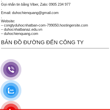
.
Gọi nhắn tin bằng Viber, Zalo: 0905 234 977
.
Email: duhochienquang@gmail.com
.
Website:
– congtyduhocnhatban-com-799050.hostingersite.com
– duhocnhatbanaz.edu.vn
– duhochienquang.com
BẢN ĐỒ ĐƯỜNG ĐẾN CÔNG TY