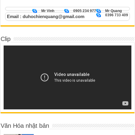
Mr Vinh
0905 234 977
Mr Quang
0396 733 409
Email : duhochienquang@gmail.com
Clip
Văn Hóa nhật bản