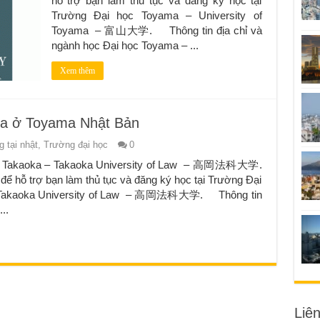
hỗ trợ bạn làm thủ tục và đăng ký học tại
Trường Đại học Toyama – University of
Toyama – 富山大学. Thông tin địa chỉ và
ngành học Đại học Toyama – ...
Xem thêm
ka ở Toyama Nhật Bản
 tại nhật
,
Trường đại học
0
ật Takaoka – Takaoka University of Law – 高岡法科大学.
 để hỗ trợ bạn làm thủ tục và đăng ký học tại Trường Đại
– Takaoka University of Law – 高岡法科大学. Thông tin
..
Liê