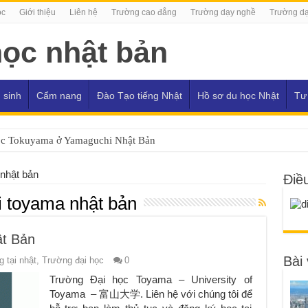
ọc
Giới thiệu
Liên hệ
Trường cao đẳng
Trường dạy nghề
Trường dạ
 sinh
Cẩm nang
Đào Tạo tiếng Nhật
Hồ sơ du học Nhật
Tư
ọc Tokuyama ở Yamaguchi Nhật Bản
 nhật bản
Điề
ại toyama nhật bản
t Bản
Bài 
 tại nhật
,
Trường đại học
0
Trường Đại học Toyama – University of
Toyama – 富山大学. Liên hệ với chúng tôi để