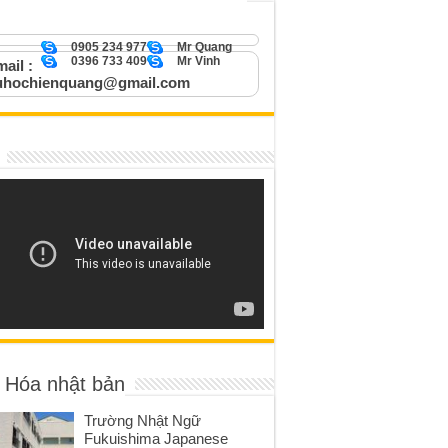
0905 234 977
Mr Quang
0396 733 409
Mr Vinh
ail :
uhochienquang@gmail.com
 Hóa nhật bản
Trường Nhật Ngữ
Fukuishima Japanese