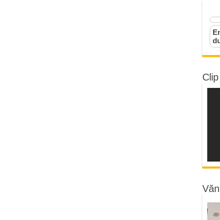
Em
d
Clip
Văn