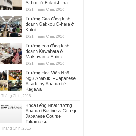
School ở Fukuishima
21 Tháng Chín, 2016
Trường Cao đẳng kinh
doanh Gakkou O-hara ở
Kufui
21 Tháng Chín, 2016
Trường cao đẳng kinh
doanh Kawahara ở
Matsuyama Ehime
21 Tháng Chín, 2016
Trường Học Viện Nhật
Ngữ Anabuki – Japanese
Academy Anabuki ở
Kagawa
 Tháng Chín, 2016
Khoa tiếng Nhật trường
Anabuki Business College
Japanese Course
Takamatsu
 Tháng Chín, 2016