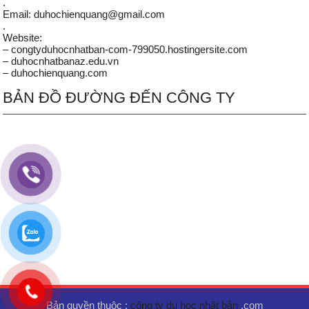
.
Email: duhochienquang@gmail.com
.
Website:
– congtyduhocnhatban-com-799050.hostingersite.com
– duhocnhatbanaz.edu.vn
– duhochienquang.com
BẢN ĐỒ ĐƯỜNG ĐẾN CÔNG TY
Bản quyền thuộc :
công ty du học nhật bản
.com