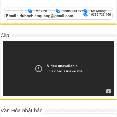
Mr Vinh
0905 234 977
Mr Quang
0396 733 409
Email : duhochienquang@gmail.com
Clip
Văn Hóa nhật bản