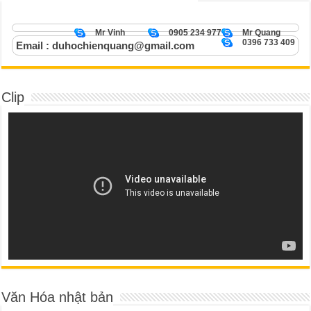
Mr Vinh
0905 234 977
Mr Quang
0396 733 409
Email : duhochienquang@gmail.com
Clip
Văn Hóa nhật bản