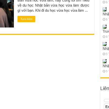
Bản vừa học vừa làm, hãy cùng tôi tìm hiểu
6 
về du học Nhật bản vừa học vừa làm được
gì với bạn. Khi đi du học vừa học vừa làm ...
Nhậ
Xem thêm
6 
Trư
6 
Nhậ
5 
Nhậ
5 
Liê
Em