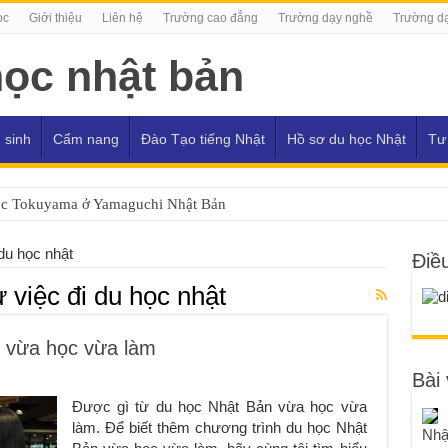
ọc
Giới thiệu
Liên hệ
Trường cao đẳng
Trường dạy nghề
Trường dạ
 sinh
Cẩm nang
Đào Tạo tiếng Nhật
Hồ sơ du học Nhật
Tư
ọc Tokuyama ở Yamaguchi Nhật Bản
 du học nhật
Điề
 việc đi du học nhật
 vừa học vừa làm
Bài 
Được gì từ du học Nhật Bản vừa học vừa
làm. Để biết thêm chương trình du học Nhật
Nhậ