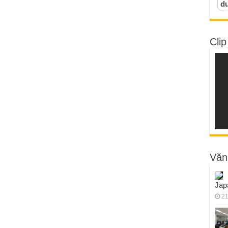
d
Clip
Văn
Jap
21