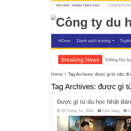
Công ty Du H
THỨ NĂM , THÁNG TÁM 6 2026
HOme
Danh sách trường
Tuyển
Breaking News
Trường Đại h
Home
/
Tag Archives: được gì từ việc đi
Tag Archives:
được gì từ
Được gì từ du học Nhật Bản
29 Tháng Tư, 2016
Cẩm nang
0