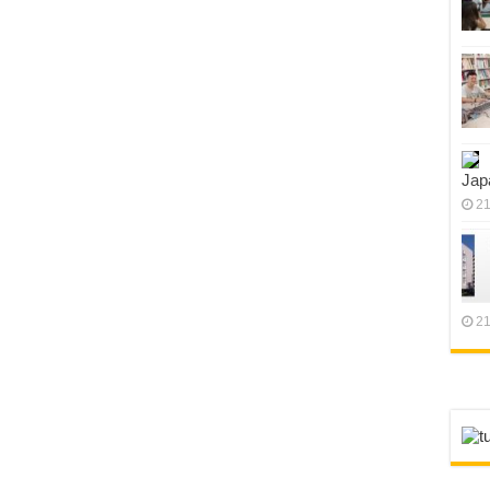
Jap
21
21