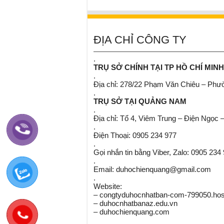
ĐỊA CHỈ CÔNG TY
.
TRỤ SỞ CHÍNH TẠI TP HỒ CHÍ MINH
.
Địa chỉ: 278/22 Phạm Văn Chiêu – Ph
.
TRỤ SỞ TẠI QUẢNG NAM
.
Địa chỉ: Tổ 4, Viêm Trung – Điện Ngọc 
.
Điện Thoại: 0905 234 977
.
Gọi nhắn tin bằng Viber, Zalo: 0905 234
.
Email: duhochienquang@gmail.com
.
Website:
– congtyduhocnhatban-com-799050.host
– duhocnhatbanaz.edu.vn
– duhochienquang.com