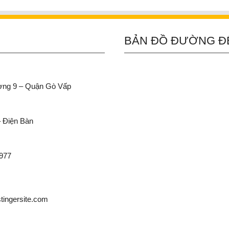
BẢN ĐỒ ĐƯỜNG Đ
ường 9 – Quận Gò Vấp
– Điện Bàn
 977
ingersite.com