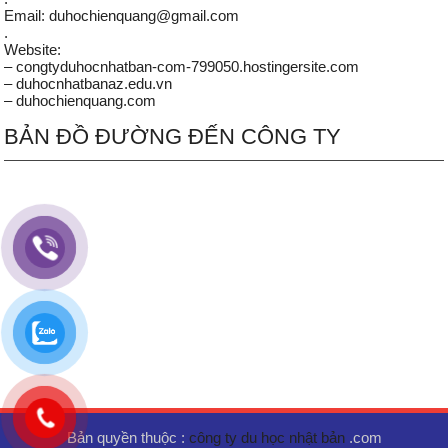
Email: duhochienquang@gmail.com
.
Website:
– congtyduhocnhatban-com-799050.hostingersite.com
– duhocnhatbanaz.edu.vn
– duhochienquang.com
BẢN ĐỒ ĐƯỜNG ĐẾN CÔNG TY
Bản quyền thuộc :
công ty du học nhật bản
.com