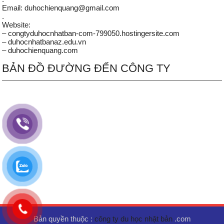
Email: duhochienquang@gmail.com
.
Website:
– congtyduhocnhatban-com-799050.hostingersite.com
– duhocnhatbanaz.edu.vn
– duhochienquang.com
BẢN ĐỒ ĐƯỜNG ĐẾN CÔNG TY
Bản quyền thuộc :
công ty du học nhật bản
.com