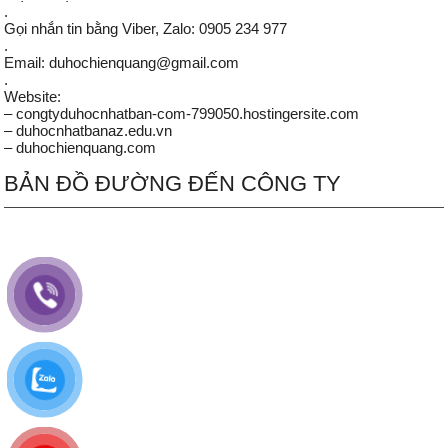
.
Gọi nhắn tin bằng Viber, Zalo: 0905 234 977
.
Email: duhochienquang@gmail.com
.
Website:
– congtyduhocnhatban-com-799050.hostingersite.com
– duhocnhatbanaz.edu.vn
– duhochienquang.com
BẢN ĐỒ ĐƯỜNG ĐẾN CÔNG TY