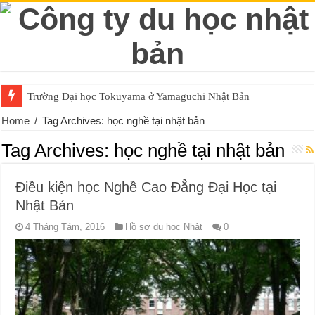
Trường Đại học Tokuyama ở Yamaguchi Nhật Bản
Trường Đại học Đông Á tại Yamaguchi Nhật Bản
Home
/
Tag Archives: học nghề tại nhật bản
Tag Archives:
học nghề tại nhật bản
Điều kiện học Nghề Cao Đẳng Đại Học tại
Nhật Bản
4 Tháng Tám, 2016
Hồ sơ du học Nhật
0