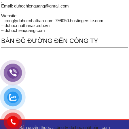
.
Email: duhochienquang@gmail.com
.
Website:
– congtyduhocnhatban-com-799050.hostingersite.com
– duhocnhatbanaz.edu.vn
– duhochienquang.com
BẢN ĐỒ ĐƯỜNG ĐẾN CÔNG TY
Bản quyền thuộc :
công ty du học nhật bản
.com