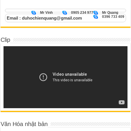
Mr Vinh
0905 234 977
Mr Quang
0396 733 409
Email : duhochienquang@gmail.com
Clip
Văn Hóa nhật bản