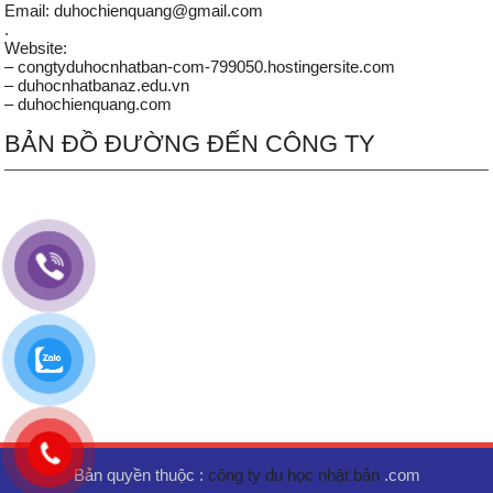
Email: duhochienquang@gmail.com
.
Website:
– congtyduhocnhatban-com-799050.hostingersite.com
– duhocnhatbanaz.edu.vn
– duhochienquang.com
BẢN ĐỒ ĐƯỜNG ĐẾN CÔNG TY
Bản quyền thuộc :
công ty du học nhật bản
.com