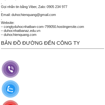
.
Gọi nhắn tin bằng Viber, Zalo: 0905 234 977
.
Email: duhochienquang@gmail.com
.
Website:
– congtyduhocnhatban-com-799050.hostingersite.com
– duhocnhatbanaz.edu.vn
– duhochienquang.com
BẢN ĐỒ ĐƯỜNG ĐẾN CÔNG TY