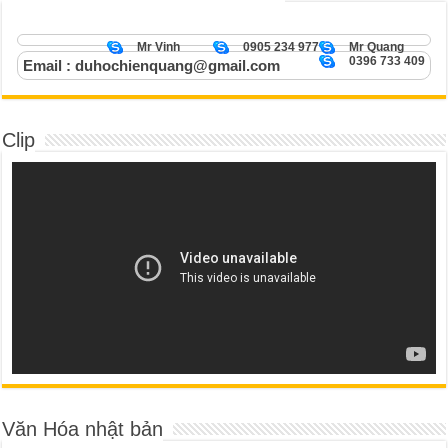
Mr Vinh
0905 234 977
Mr Quang
0396 733 409
Email : duhochienquang@gmail.com
Clip
Văn Hóa nhật bản