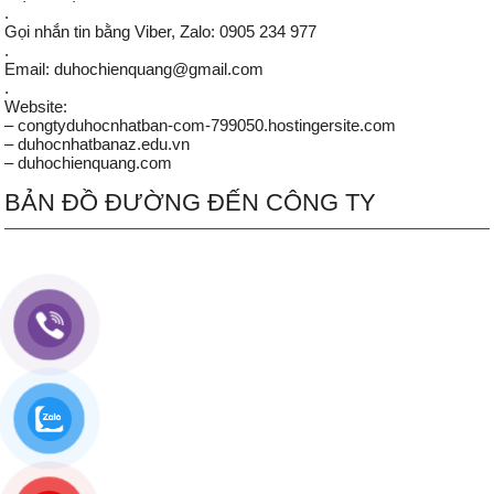
.
Gọi nhắn tin bằng Viber, Zalo: 0905 234 977
.
Email: duhochienquang@gmail.com
.
Website:
– congtyduhocnhatban-com-799050.hostingersite.com
– duhocnhatbanaz.edu.vn
– duhochienquang.com
BẢN ĐỒ ĐƯỜNG ĐẾN CÔNG TY