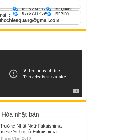
0905 234 977
Mr Quang
0396 733 409
Mr Vinh
ail :
uhochienquang@gmail.com
 Hóa nhật bản
Trường Nhật Ngữ Fukuishima
anese School ở Fukuishima
 Tháng Chín, 2016