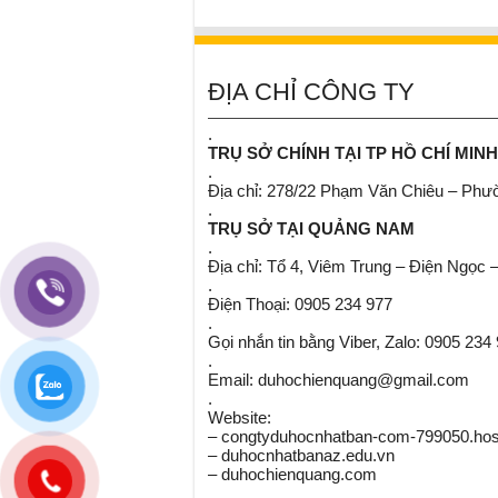
ĐỊA CHỈ CÔNG TY
.
TRỤ SỞ CHÍNH TẠI TP HỒ CHÍ MINH
.
Địa chỉ: 278/22 Phạm Văn Chiêu – Ph
.
TRỤ SỞ TẠI QUẢNG NAM
.
Địa chỉ: Tổ 4, Viêm Trung – Điện Ngọc 
.
Điện Thoại: 0905 234 977
.
Gọi nhắn tin bằng Viber, Zalo: 0905 234
.
Email: duhochienquang@gmail.com
.
Website:
– congtyduhocnhatban-com-799050.host
– duhocnhatbanaz.edu.vn
– duhochienquang.com