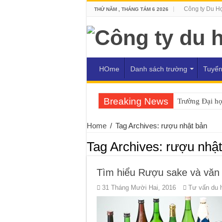
Công ty Du H
THỨ NĂM , THÁNG TÁM 6 2026
HOme
Danh sách trường
Tuyển
Breaking News
Trường Đại h
Home
/
Tag Archives: rượu nhật bản
Tag Archives:
rượu nhật
Tìm hiểu Rượu sake và văn
31 Tháng Mười Hai, 2016
Tư vấn du 