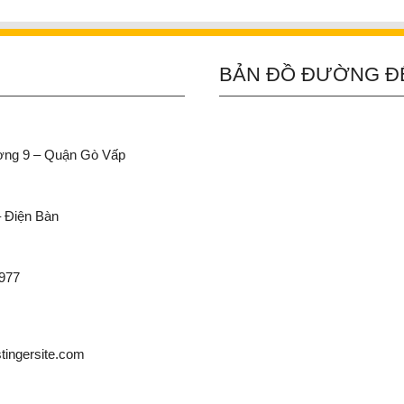
BẢN ĐỒ ĐƯỜNG Đ
ường 9 – Quận Gò Vấp
– Điện Bàn
 977
ingersite.com