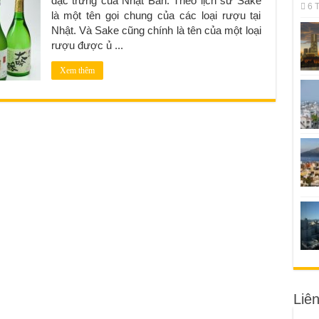
đặc trưng của Nhật Bản. Theo lịch sử Sake
6 
là một tên gọi chung của các loại rượu tại
Nhật. Và Sake cũng chính là tên của một loại
rượu được ủ ...
Xem thêm
Liê