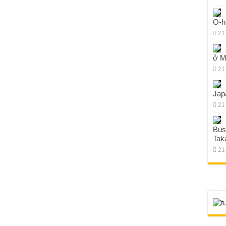
O-h
21
ở M
21
Jap
21
Bus
Tak
21