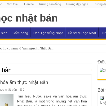
ọc
Giới thiệu
Liên hệ
Trường cao đẳng
Trường dạy nghề
Trường dạ
 sinh
Cẩm nang
Đào Tạo tiếng Nhật
Hồ sơ du học Nhật
Tư
ọc Tokuyama ở Yamaguchi Nhật Bản
Điề
 bản
 hóa ẩm thực Nhật Bản
Bài 
học nhật bản
0
Tìm hiểu Rượu sake và văn hóa ẩm thực
Nhật Bản. là một trong những nét văn hóa
Nhậ