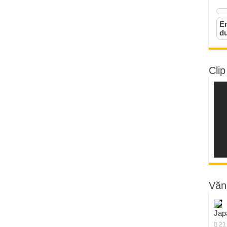
Em
d
Clip
Văn
Jap
21