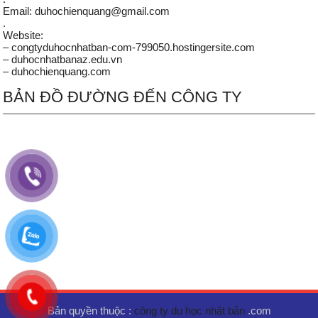
Email: duhochienquang@gmail.com
.
Website:
– congtyduhocnhatban-com-799050.hostingersite.com
– duhocnhatbanaz.edu.vn
– duhochienquang.com
BẢN ĐỒ ĐƯỜNG ĐẾN CÔNG TY
Bản quyền thuộc :
công ty du học nhật bản
.com