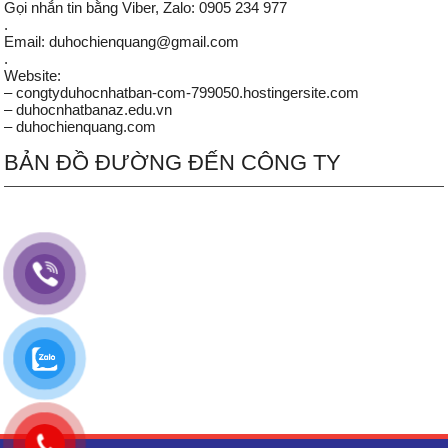
Gọi nhắn tin bằng Viber, Zalo: 0905 234 977
.
Email: duhochienquang@gmail.com
.
Website:
– congtyduhocnhatban-com-799050.hostingersite.com
– duhocnhatbanaz.edu.vn
– duhochienquang.com
BẢN ĐỒ ĐƯỜNG ĐẾN CÔNG TY