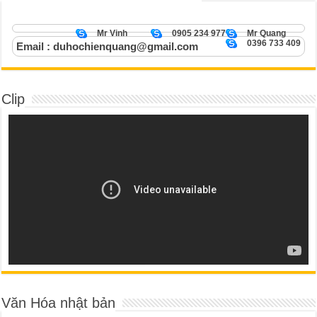
Mr Vinh
0905 234 977
Mr Quang
0396 733 409
Email : duhochienquang@gmail.com
Clip
Văn Hóa nhật bản