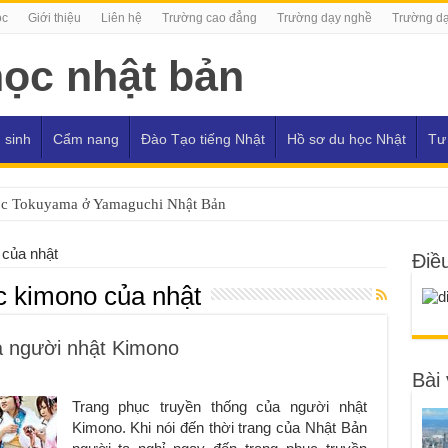
ọc
Giới thiệu
Liên hệ
Trường cao đẳng
Trường dạy nghề
Trường dạ
 sinh
Cẩm nang
Đào Tạo tiếng Nhật
Hồ sơ du học Nhật
Tư
ọc Tokuyama ở Yamaguchi Nhật Bản
 của nhật
Điề
c kimono của nhật
a người nhật Kimono
Bài 
Trang phục truyền thống của người nhật
Kimono. Khi nói đến thời trang của Nhật Bản