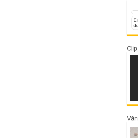
Em
d
Clip
Văn