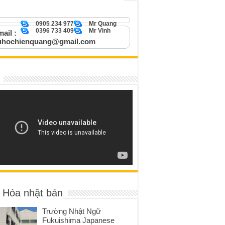
0905 234 977
Mr Quang
0396 733 409
Mr Vinh
ail :
uhochienquang@gmail.com
 Hóa nhật bản
Trường Nhật Ngữ
Fukuishima Japanese