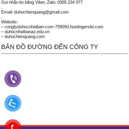
Gọi nhắn tin bằng Viber, Zalo: 0905 234 977
.
Email: duhochienquang@gmail.com
.
Website:
– congtyduhocnhatban-com-799050.hostingersite.com
– duhocnhatbanaz.edu.vn
– duhochienquang.com
BẢN ĐỒ ĐƯỜNG ĐẾN CÔNG TY