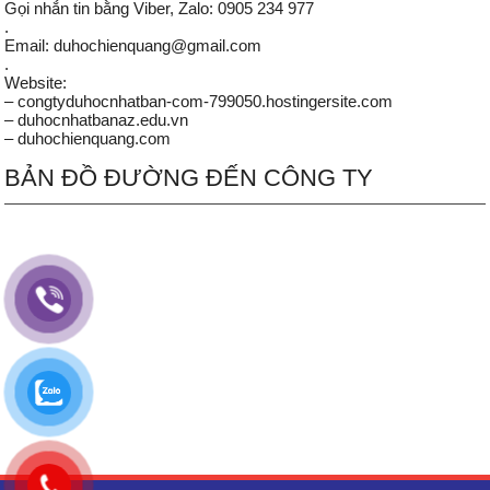
Gọi nhắn tin bằng Viber, Zalo: 0905 234 977
.
Email: duhochienquang@gmail.com
.
Website:
– congtyduhocnhatban-com-799050.hostingersite.com
– duhocnhatbanaz.edu.vn
– duhochienquang.com
BẢN ĐỒ ĐƯỜNG ĐẾN CÔNG TY