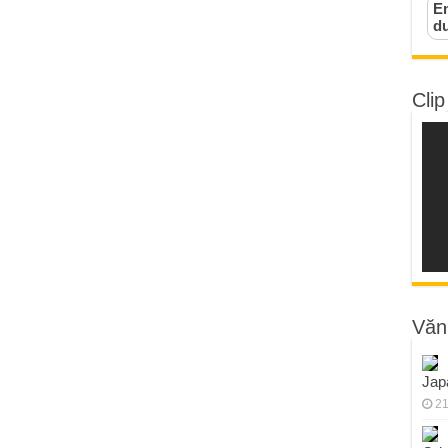
Em
d
Clip
Văn
Jap
21