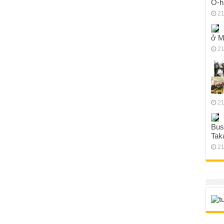
O-h
21
ở M
21
21
Bus
Tak
21