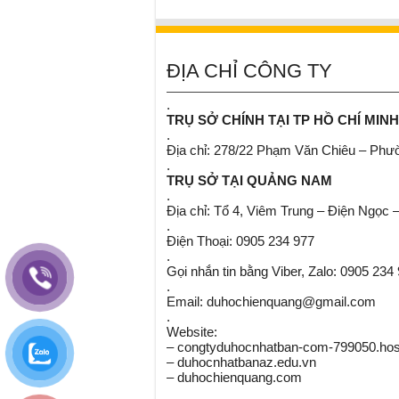
ĐỊA CHỈ CÔNG TY
.
TRỤ SỞ CHÍNH TẠI TP HỒ CHÍ MINH
.
Địa chỉ: 278/22 Phạm Văn Chiêu – Ph
.
TRỤ SỞ TẠI QUẢNG NAM
.
Địa chỉ: Tổ 4, Viêm Trung – Điện Ngọc 
.
Điện Thoại: 0905 234 977
.
Gọi nhắn tin bằng Viber, Zalo: 0905 234
.
Email: duhochienquang@gmail.com
.
Website:
– congtyduhocnhatban-com-799050.host
– duhocnhatbanaz.edu.vn
– duhochienquang.com