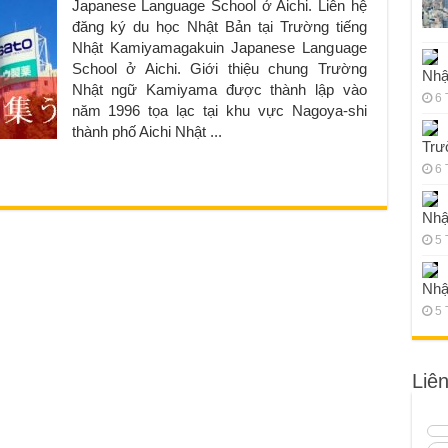
Japanese Language School ở Aichi. Liên hệ
đăng ký du học Nhật Bản tại Trường tiếng
Nhật Kamiyamagakuin Japanese Language
School ở Aichi. Giới thiệu chung Trường
Nhậ
Nhật ngữ Kamiyama được thành lập vào
6 
năm 1996 tọa lạc tại khu vực Nagoya-shi
thành phố Aichi Nhật ...
Trư
6 
Nhậ
5 
Nhậ
5 
Liê