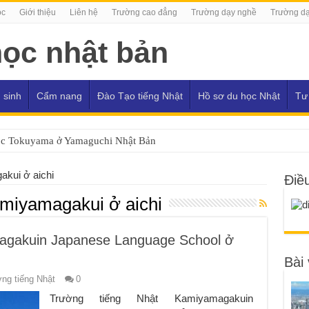
ọc
Giới thiệu
Liên hệ
Trường cao đẳng
Trường dạy nghề
Trường dạ
 sinh
Cẩm nang
Đào Tạo tiếng Nhật
Hồ sơ du học Nhật
Tư
ọc Tokuyama ở Yamaguchi Nhật Bản
akui ở aichi
Điề
miyamagakui ở aichi
agakuin Japanese Language School ở
Bài 
ng tiếng Nhật
0
Trường tiếng Nhật Kamiyamagakuin