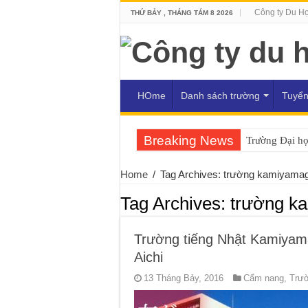
Công ty Du H
THỨ BẢY , THÁNG TÁM 8 2026
HOme
Danh sách trường
Tuyển
Breaking News
Trường Đại h
Home
/
Tag Archives: trường kamiyamag
Tag Archives:
trường ka
Trường tiếng Nhật Kamiyam
Aichi
13 Tháng Bảy, 2016
Cẩm nang
,
Trườ