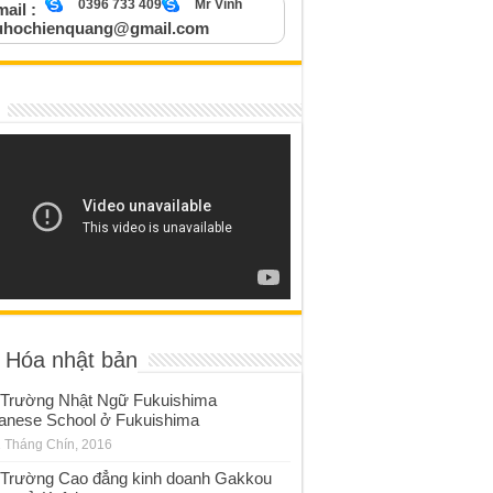
0396 733 409
Mr Vinh
ail :
uhochienquang@gmail.com
 Hóa nhật bản
Trường Nhật Ngữ Fukuishima
anese School ở Fukuishima
 Tháng Chín, 2016
Trường Cao đẳng kinh doanh Gakkou