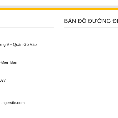
BẢN ĐỒ ĐƯỜNG Đ
ường 9 – Quận Gò Vấp
– Điện Bàn
 977
ingersite.com