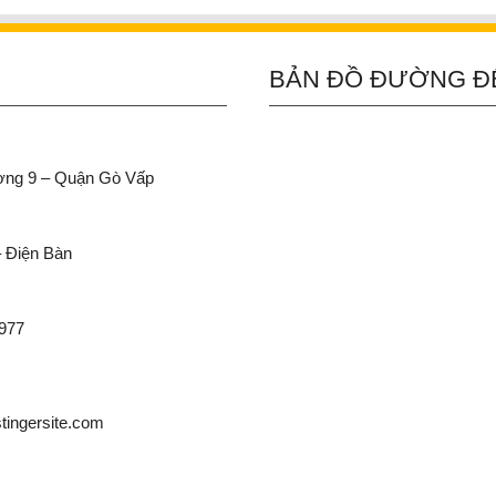
BẢN ĐỒ ĐƯỜNG Đ
ường 9 – Quận Gò Vấp
– Điện Bàn
 977
ingersite.com