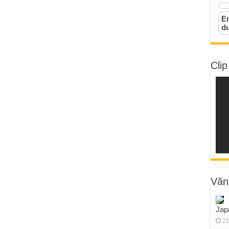
Em
d
Clip
Văn
Jap
21