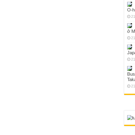
O-h
21
ở M
21
Jap
21
Bus
Tak
21