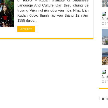
ở Tokyo – Kudan Institute of Japanese
Language And Culture Giới thiệu chung về
trường Viện nghiên cứu văn hóa Nhật Bản
Kudan được thành lập vào tháng 12 năm
Nhậ
1988 được ...
6 
Xem thêm
Nhậ
5 
Liê