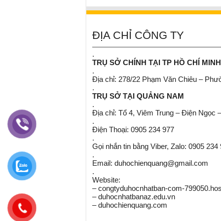
ĐỊA CHỈ CÔNG TY
.
TRỤ SỞ CHÍNH TẠI TP HỒ CHÍ MINH
.
Địa chỉ: 278/22 Phạm Văn Chiêu – Ph
.
TRỤ SỞ TẠI QUẢNG NAM
.
Địa chỉ: Tổ 4, Viêm Trung – Điện Ngọc 
.
Điện Thoại: 0905 234 977
.
Gọi nhắn tin bằng Viber, Zalo: 0905 234
.
Email: duhochienquang@gmail.com
.
Website:
– congtyduhocnhatban-com-799050.host
– duhocnhatbanaz.edu.vn
– duhochienquang.com