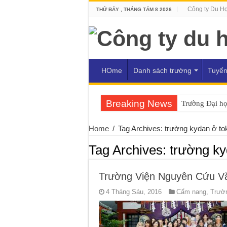
Công ty Du H
THỨ BẢY , THÁNG TÁM 8 2026
HOme
Danh sách trường
Tuyển
Breaking News
Trường Đại h
Home
/
Tag Archives: trường kydan ở to
Tag Archives:
trường ky
Trường Viện Nguyên Cứu V
4 Tháng Sáu, 2016
Cẩm nang
,
Trườn