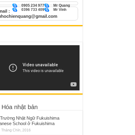
0905 234 977
Mr Quang
0396 733 409
Mr Vinh
ail :
uhochienquang@gmail.com
 Hóa nhật bản
Trường Nhật Ngữ Fukuishima
anese School ở Fukuishima
 Tháng Chín, 2016