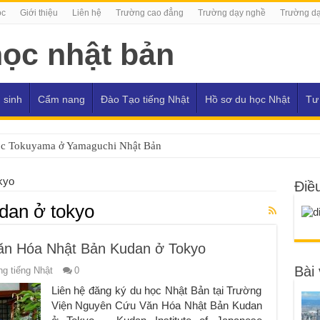
ọc
Giới thiệu
Liên hệ
Trường cao đẳng
Trường dạy nghề
Trường dạ
 sinh
Cẩm nang
Đào Tạo tiếng Nhật
Hồ sơ du học Nhật
Tư
ọc Tokuyama ở Yamaguchi Nhật Bản
kyo
Điề
dan ở tokyo
ăn Hóa Nhật Bản Kudan ở Tokyo
Bài 
g tiếng Nhật
0
Liên hệ đăng ký du học Nhật Bản tại Trường
Viện Nguyên Cứu Văn Hóa Nhật Bản Kudan