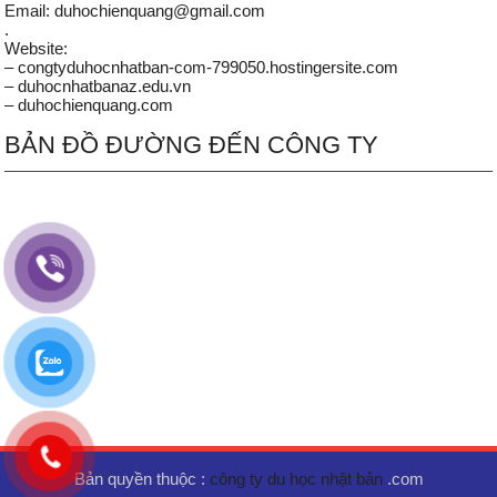
Email: duhochienquang@gmail.com
.
Website:
– congtyduhocnhatban-com-799050.hostingersite.com
– duhocnhatbanaz.edu.vn
– duhochienquang.com
BẢN ĐỒ ĐƯỜNG ĐẾN CÔNG TY
Bản quyền thuộc :
công ty du học nhật bản
.com