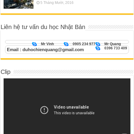
5 Tháng Mười, 2016
Liên hệ tư vấn du học Nhật Bản
Mr Vinh
0905 234 977
Mr Quang
0396 733 409
Email : duhochienquang@gmail.com
Clip