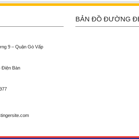
BẢN ĐỒ ĐƯỜNG Đ
ường 9 – Quận Gò Vấp
– Điện Bàn
 977
ingersite.com