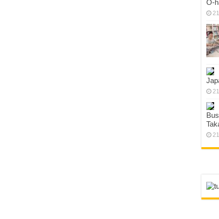
O-h
21
Jap
21
Bus
Tak
21