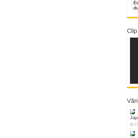
Em
d
Clip
Văn
Jap
21