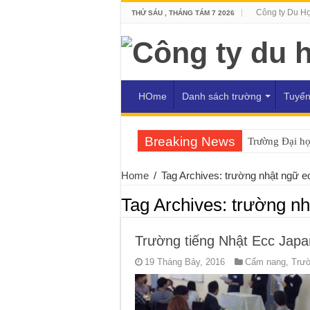
Công ty Du H
THỨ SÁU , THÁNG TÁM 7 2026
HOme
Danh sách trường
Tuyển
Breaking News
Trường Đại h
Home
/
Tag Archives: trường nhật ngữ e
Tag Archives:
trường nh
Trường tiếng Nhật Ecc Japa
19 Tháng Bảy, 2016
Cẩm nang
,
Trườ