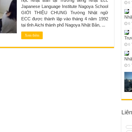
học Nhật Bản tại Trường tiếng Nhật Ecc
6 
Japanese Language Institute Nagoya School
GIỚI THIỆU CHUNG Trường Nhật ngữ
Nhậ
ECC được thành lập vào tháng 4 năm 1992
6 
tại tỉnh Aichi thành phố Nagoya Nhật Bản, ...
Xem thêm
Trư
6 
Nhậ
5 
Liê