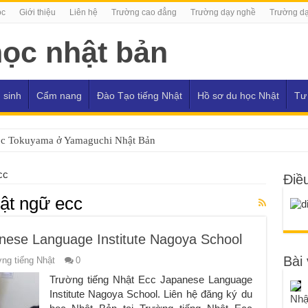
ọc
Giới thiệu
Liên hệ
Trường cao đẳng
Trường dạy nghề
Trường dạ
 sinh
Cẩm nang
Đào Tạo tiếng Nhật
Hồ sơ du học Nhật
Tư
ọc Tokuyama ở Yamaguchi Nhật Bản
cc
Điề
ật ngữ ecc
nese Language Institute Nagoya School
Bài 
ng tiếng Nhật
0
Trường tiếng Nhật Ecc Japanese Language
Institute Nagoya School. Liên hệ đăng ký du
Nhậ