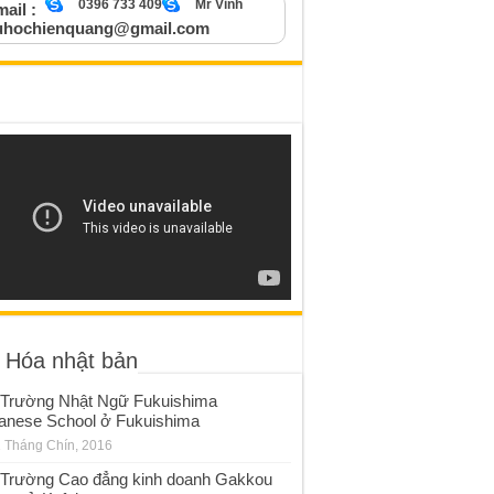
0396 733 409
Mr Vinh
ail :
uhochienquang@gmail.com
 Hóa nhật bản
Trường Nhật Ngữ Fukuishima
anese School ở Fukuishima
 Tháng Chín, 2016
Trường Cao đẳng kinh doanh Gakkou