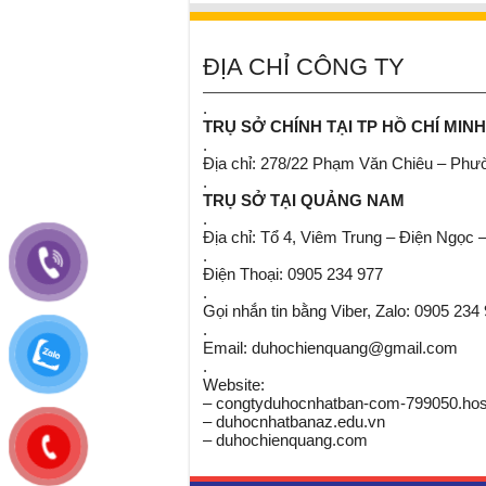
ĐỊA CHỈ CÔNG TY
.
TRỤ SỞ CHÍNH TẠI TP HỒ CHÍ MINH
.
Địa chỉ: 278/22 Phạm Văn Chiêu – Ph
.
TRỤ SỞ TẠI QUẢNG NAM
.
Địa chỉ: Tổ 4, Viêm Trung – Điện Ngọc 
.
Điện Thoại: 0905 234 977
.
Gọi nhắn tin bằng Viber, Zalo: 0905 234
.
Email: duhochienquang@gmail.com
.
Website:
– congtyduhocnhatban-com-799050.host
– duhocnhatbanaz.edu.vn
– duhochienquang.com