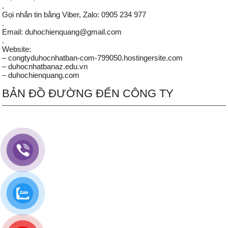
.
Gọi nhắn tin bằng Viber, Zalo: 0905 234 977
.
Email: duhochienquang@gmail.com
.
Website:
– congtyduhocnhatban-com-799050.hostingersite.com
– duhocnhatbanaz.edu.vn
– duhochienquang.com
BẢN ĐỒ ĐƯỜNG ĐẾN CÔNG TY