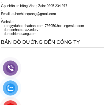
.
Gọi nhắn tin bằng Viber, Zalo: 0905 234 977
.
Email: duhochienquang@gmail.com
.
Website:
– congtyduhocnhatban-com-799050.hostingersite.com
– duhocnhatbanaz.edu.vn
– duhochienquang.com
BẢN ĐỒ ĐƯỜNG ĐẾN CÔNG TY