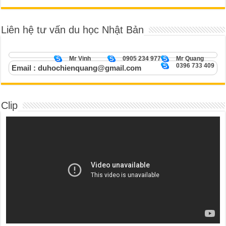
Liên hệ tư vấn du học Nhật Bản
Mr Vinh
0905 234 977
Mr Quang
0396 733 409
Email : duhochienquang@gmail.com
Clip