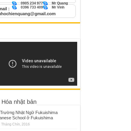
0905 234 977
Mr Quang
0396 733 409
Mr Vinh
ail :
uhochienquang@gmail.com
 Hóa nhật bản
Trường Nhật Ngữ Fukuishima
anese School ở Fukuishima
 Tháng Chín, 2016