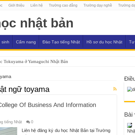
ọc
Giới thiệu
Liên hệ
Trường cao đẳng
Trường dạy nghề
Trường dạ
 sinh
Cẩm nang
Đào Tạo tiếng Nhật
Hồ sơ du học Nhật
Tư
ọc Tokuyama ở Yamaguchi Nhật Bản
toyama
Điề
ật ngữ toyama
ollege Of Business And Information
Bài 
g tiếng Nhật
0
Liên hệ đăng ký du học Nhật Bản tại Trường
Nhậ