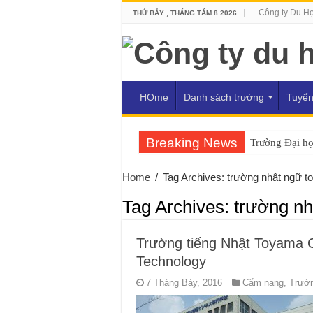
Công ty Du H
THỨ BẢY , THÁNG TÁM 8 2026
HOme
Danh sách trường
Tuyển
Breaking News
Trường Đại h
Home
/
Tag Archives: trường nhật ngữ 
Tag Archives:
trường nh
Trường tiếng Nhật Toyama C
Technology
7 Tháng Bảy, 2016
Cẩm nang
,
Trườn