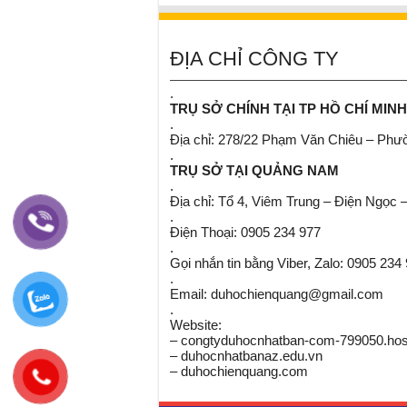
ĐỊA CHỈ CÔNG TY
.
TRỤ SỞ CHÍNH TẠI TP HỒ CHÍ MINH
.
Địa chỉ: 278/22 Phạm Văn Chiêu – Ph
.
TRỤ SỞ TẠI QUẢNG NAM
.
Địa chỉ: Tổ 4, Viêm Trung – Điện Ngọc 
.
Điện Thoại: 0905 234 977
.
Gọi nhắn tin bằng Viber, Zalo: 0905 234
.
Email: duhochienquang@gmail.com
.
Website:
– congtyduhocnhatban-com-799050.host
– duhocnhatbanaz.edu.vn
– duhochienquang.com