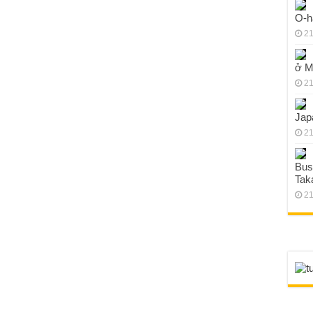
O-h
21
ở M
21
Jap
21
Bus
Tak
21