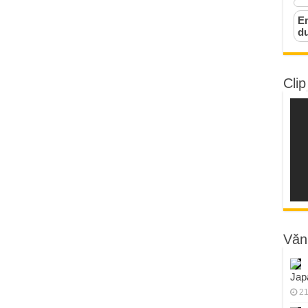
Em
d
Clip
Văn
Jap
21