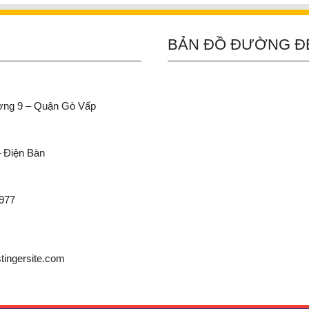
BẢN ĐỒ ĐƯỜNG Đ
ường 9 – Quận Gò Vấp
– Điện Bàn
 977
ingersite.com