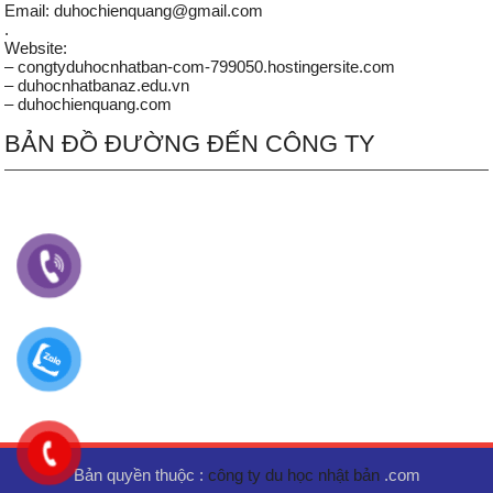
Email: duhochienquang@gmail.com
.
Website:
– congtyduhocnhatban-com-799050.hostingersite.com
– duhocnhatbanaz.edu.vn
– duhochienquang.com
BẢN ĐỒ ĐƯỜNG ĐẾN CÔNG TY
Bản quyền thuộc :
công ty du học nhật bản
.com