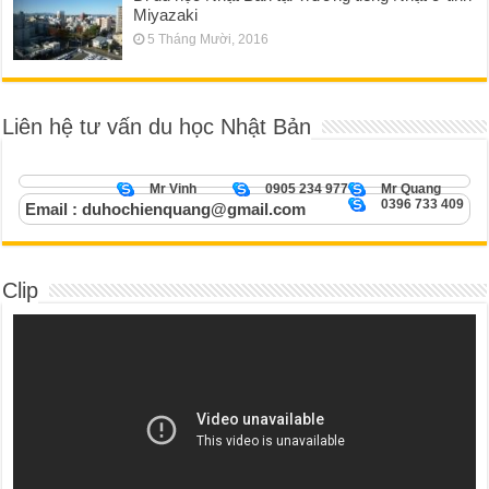
Miyazaki
5 Tháng Mười, 2016
Liên hệ tư vấn du học Nhật Bản
Mr Vinh
0905 234 977
Mr Quang
0396 733 409
Email : duhochienquang@gmail.com
Clip