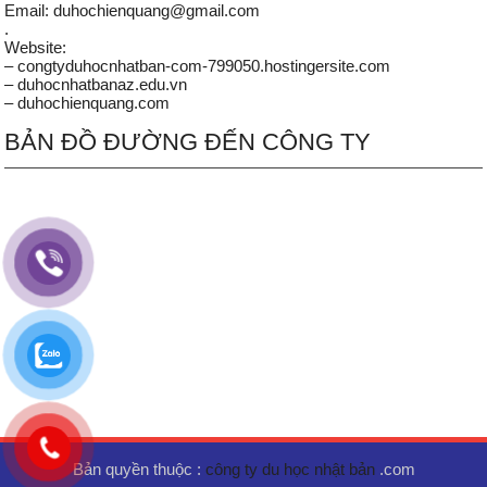
Email: duhochienquang@gmail.com
.
Website:
– congtyduhocnhatban-com-799050.hostingersite.com
– duhocnhatbanaz.edu.vn
– duhochienquang.com
BẢN ĐỒ ĐƯỜNG ĐẾN CÔNG TY
Bản quyền thuộc :
công ty du học nhật bản
.com