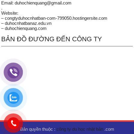
Email: duhochienquang@gmail.com
.
Website:
– congtyduhocnhatban-com-799050.hostingersite.com
– duhocnhatbanaz.edu.vn
– duhochienquang.com
BẢN ĐỒ ĐƯỜNG ĐẾN CÔNG TY
Bản quyền thuộc :
công ty du học nhật bản
.com