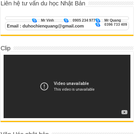
Liên hệ tư vấn du học Nhật Bản
Mr Vinh
0905 234 977
Mr Quang
0396 733 409
Email : duhochienquang@gmail.com
Clip