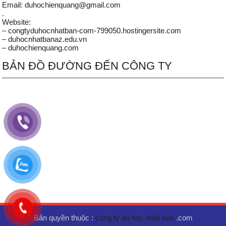
Email: duhochienquang@gmail.com
.
Website:
– congtyduhocnhatban-com-799050.hostingersite.com
– duhocnhatbanaz.edu.vn
– duhochienquang.com
BẢN ĐỒ ĐƯỜNG ĐẾN CÔNG TY
Bản quyền thuộc :
công ty du học nhật bản
.com