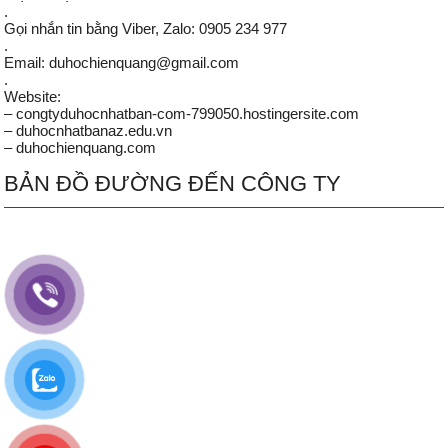
.
Gọi nhắn tin bằng Viber, Zalo: 0905 234 977
.
Email: duhochienquang@gmail.com
.
Website:
– congtyduhocnhatban-com-799050.hostingersite.com
– duhocnhatbanaz.edu.vn
– duhochienquang.com
BẢN ĐỒ ĐƯỜNG ĐẾN CÔNG TY