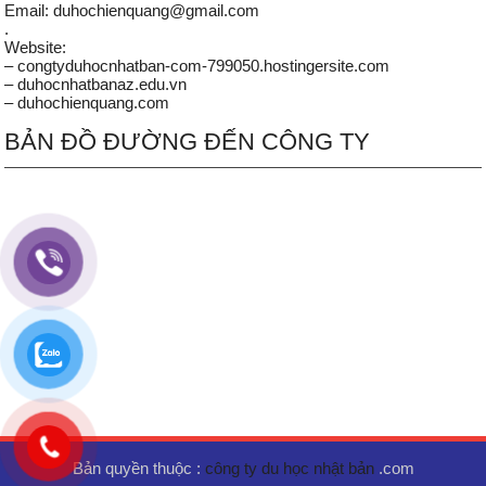
Email: duhochienquang@gmail.com
.
Website:
– congtyduhocnhatban-com-799050.hostingersite.com
– duhocnhatbanaz.edu.vn
– duhochienquang.com
BẢN ĐỒ ĐƯỜNG ĐẾN CÔNG TY
Bản quyền thuộc :
công ty du học nhật bản
.com