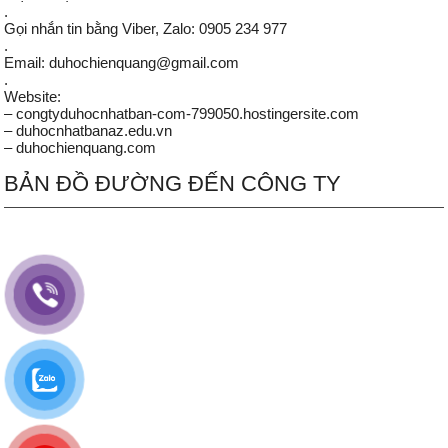
.
Gọi nhắn tin bằng Viber, Zalo: 0905 234 977
.
Email: duhochienquang@gmail.com
.
Website:
– congtyduhocnhatban-com-799050.hostingersite.com
– duhocnhatbanaz.edu.vn
– duhochienquang.com
BẢN ĐỒ ĐƯỜNG ĐẾN CÔNG TY