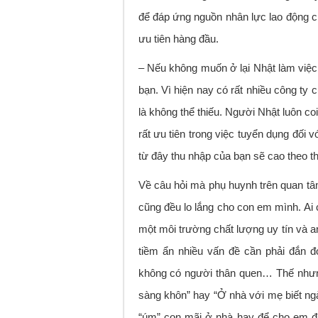
để đáp ứng nguồn nhân lực lao động c
ưu tiên hàng đầu.
– Nếu không muốn ở lại Nhật làm việc
bạn. Vì hiện nay có rất nhiều công ty
là không thể thiếu. Người Nhật luôn co
rất ưu tiên trong việc tuyển dụng đối 
từ đây thu nhập của bạn sẽ cao theo t
Về câu hỏi mà phụ huynh trên quan tâm,
cũng đều lo lắng cho con em mình. Ai
một môi trường chất lượng uy tín và an
tiềm ẩn nhiều vấn đề cần phải đắn đ
không có người thân quen… Thế nhưn
sàng khôn” hay “Ở nhà với mẹ biết n
“úm” con mãi ở nhà hay để cho em đ