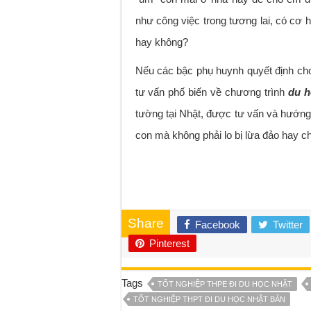
như công việc trong tương lai, có cơ hộ
hay không?
Nếu các bậc phụ huynh quyết định cho c
tư vấn phố biến về chương trình
du h
tường tại Nhật, được tư vấn và hướn
con mà không phải lo bị lừa đảo hay chi
Share
Facebook
Twitter
Pinterest
Tags
TỐT NGHIỆP THPE ĐI DU HỌC NHẬT
TỐT NGHIỆP THPT ĐI DU HỌC NHẬT BẢN