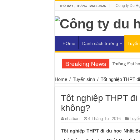
Công ty Du H
THỨ BẢY , THÁNG TÁM 8 2026
HOme
Danh sách trường
Tuyển
Breaking News
Trường Đại h
Home
/
Tuyển sinh
/
Tốt nghiệp THPT đ
Tốt nghiệp THPT đi
không?
nhatban
4 Tháng Tư, 2016
Tuyển
Tốt nghiệp THPT đi du học Nhật B