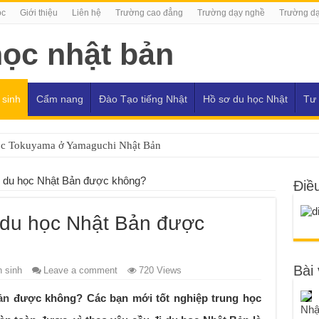
ọc
Giới thiệu
Liên hệ
Trường cao đẳng
Trường dạy nghề
Trường dạ
 sinh
Cẩm nang
Đào Tạo tiếng Nhật
Hồ sơ du học Nhật
Tư 
ọc Tokuyama ở Yamaguchi Nhật Bản
i du học Nhật Bản được không?
Điề
 du học Nhật Bản được
Bài 
 sinh
Leave a comment
720 Views
ản
được không? Các bạn mới tốt nghiệp trung học
Nhậ