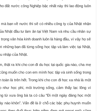
ho đất nước công Nghiệp bậc nhất này thì lao động luôn
 mà bạn về nước thì sẽ có nhiều công ty của Nhật nhận
 của Nhật đầu tư làm ăn tại Việt Nam và nhu cầu nhân sự
i trọng văn hóa kinh doanh luôn là hàng đầu, vì vậy họ sẽ
với những bạn đã từng sống học tập và làm việc tại Nhật,
hu nhập của Nhật.
 thật ra khi cho con đi du học tại quốc gia nào, cha mẹ
 cũng muốn cho con em mình học tập và sinh sống trong
 toàn là trên hết. Trong khi cho con đi học xa nhà là một
o như học phí, môi trường sống, cảm thấy lạc lõng vì
g từ xưa ông bà ta có câu “Đi một ngày đàng học một
gày nào khôn”. Vấn đề là ở chỗ các bậc phụ huynh muốn
ược theo đuổi thực hiện niềm đam mê ngoại ngữ cũng