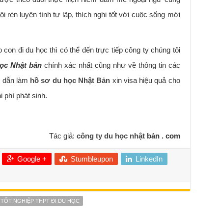
i rèn luyện tính tự lập, thích nghi tốt với cuộc sống mới
on đi du học thì có thể đến trực tiếp công ty chúng tôi
ọc Nhật bản
chính xác nhất cũng như về thông tin các
g dẫn làm
hồ sơ du học Nhật Bản
xin visa hiệu quả cho
 phí phát sinh.
Tác giả:
công ty du học nhật
bản . com
Google +
Stumbleupon
LinkedIn
TỐT NGHIỆP THPT ĐI DU HỌC