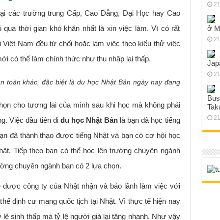
21
tại các trường trung Cấp, Cao Đẳng, Đại Học hay Cao
i qua thời gian khó khăn nhất là xin việc làm. Vì có rất
ở M
21
ại Việt Nam đều từ chối hoặc làm việc theo kiểu thử việc
mới có thể làm chính thức như thu nhập lại thấp.
Jap
21
àn toàn khác, đặc biệt là du học Nhật Bản ngày nay đang
Bus
họn cho tương lai của mình sau khi học mà không phải
Tak
21
ng. Việc đầu tiên đi
du học Nhật Bản
là bạn đã học tiếng
bạn đã thành thạo được tiếng Nhật và bạn có cơ hội học
hật. Tiếp theo bạn có thể học lên trường chuyên ngành
ường chuyên ngành bạn có 2 lựa chọn.
ẽ được công ty của Nhật nhận và bảo lãnh làm việc với
 thể định cư mang quốc tịch tại Nhật. Vì thực tế hiện nay
ỷ lệ sinh thấp mà tỷ lệ người già lại tăng nhanh. Như vậy