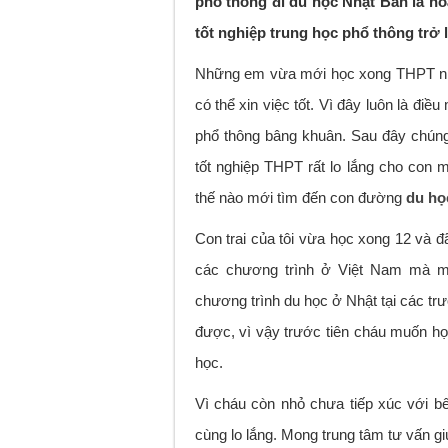
phổ thông đi du học Nhật Bản là ho
tốt nghiệp trung học phổ thông trở l
Những em vừa mới học xong THPT như
có thể xin việc tốt. Vì đây luôn là đ
phổ thông bâng khuân. Sau đây chúng
tốt nghiệp THPT rất lo lắng cho con 
thế nào mới tìm đến con đường
du họ
Con trai của tôi vừa học xong 12 và đ
các chương trình ở Việt Nam mà 
chương trình du học ở Nhật tại các tr
được, vì vậy trước tiên cháu muốn học
học.
Vì cháu còn nhỏ chưa tiếp xúc với bên
cùng lo lắng. Mong trung tâm tư vấn gi