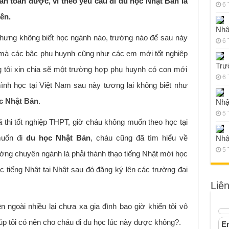
àn toàn được, vì theo yêu cầu đi du học Nhật Bản là
6 
ên.
Nhậ
ng không biết học ngành nào, trường nào để sau này
6 
iều mà các bậc phụ huynh cũng như các em mới tốt nghiệp
Trư
 tôi xin chia sẽ một trường hợp phụ huynh có con mới
6 
mình học tại Việt Nam sau này tương lai không biết như
c Nhật Bản
.
Nhậ
5 
ã thi tốt nghiệp THPT, giờ cháu không muốn theo học tại
muốn đi
du học Nhật Bản
, cháu cũng đã tìm hiểu về
Nhậ
5 
ường chuyên ngành là phải thành thạo tiếng Nhật mới học
 tiếng Nhật tại Nhật sau đó đăng ký lên các trường đại
Liê
 ngoài nhiều lại chưa xa gia đình bao giờ khiến tôi vô
úp tôi có nên cho cháu đi du học lúc này được không?.
Em