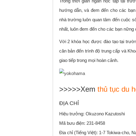
Trong thời gian ngắn học tập tại trư
hướng dẫn, và đem đến cho các bạn n
nhà trường luôn quan tâm đến cuộc số
nhất, luôn đem đến cho các bạn nững c
Với 2 khóa học được đào tạo tại trườn
căn bản đến trình độ trung cấp và Kh
giao tiếp trong mọi hoàn cảnh.
>>>>>Xem
thủ tục du 
ĐỊA CHỈ
Hiệu trưởng: Okuzono Kazutoshi
Mã bưu điện: 231-8458
Địa chỉ (Tiếng Việt): 1-7 Tokiwa-cho