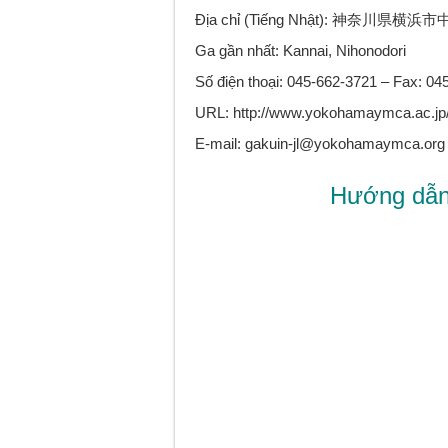
Địa chỉ (Tiếng Nhật): 神奈川県横
Ga gần nhất: Kannai, Nihonodori
Số điện thoại: 045-662-3721 – Fax: 04
URL: http://www.yokohamaymca.ac.jp/g
E-mail: gakuin-jl@yokohamaymca.org
Hướng dẫn