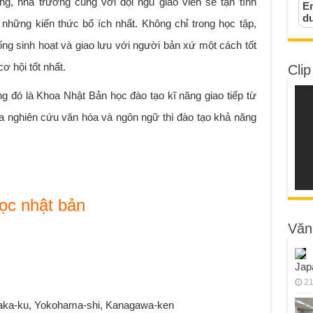
ờng, nhà trường cùng với đội ngủ giáo viên sẽ tận tình
Em
d
hững kiến thức bổ ích nhất. Không chỉ trong học tập,
ng sinh hoạt và giao lưu với người bản xứ một cách tốt
ơ hội tốt nhất.
Clip
g đó là Khoa Nhật Bản học đào tạo kĩ năng giao tiếp từ
oa nghiên cứu văn hóa và ngôn ngữ thì đào tạo khả năng
học nhật bản
Văn
Jap
21
, Naka-ku, Yokohama-shi, Kanagawa-ken