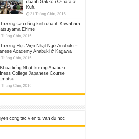
doanh Gakkou O-hara ở
Kufui
21 Tháng Chín, 2016
Trường cao đẳng kinh doanh Kawahara
atsuyama Ehime
 Tháng Chín, 2016
Trường Học Viện Nhật Ngữ Anabuki –
anese Academy Anabuki ở Kagawa
 Tháng Chín, 2016
Khoa tiếng Nhật trường Anabuki
iness College Japanese Course
amatsu
 Tháng Chín, 2016