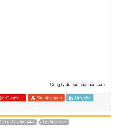
Công ty du học nhật
bản.com
Google +
Stumbleupon
LinkedIn
ẾNG NHẬT YOKOHAMA
TRƯỜNG YMCA