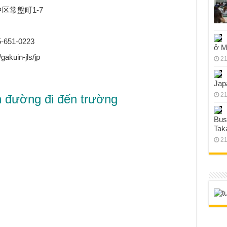
浜市中区常盤町1-7
5-651-0223
ở M
akuin-jls/jp
21
Jap
21
 đường đi đến trường
Bus
Tak
21