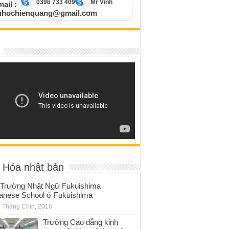
0396 733 409
Mr Vinh
ail :
uhochienquang@gmail.com
 Hóa nhật bản
Trường Nhật Ngữ Fukuishima
anese School ở Fukuishima
 Tháng Chín, 2016
Trường Cao đẳng kinh