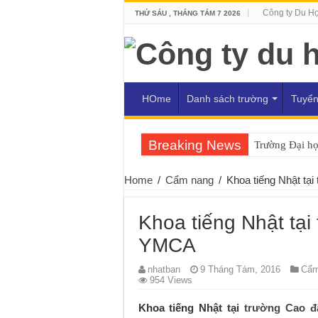
Công ty Du H
THỨ SÁU , THÁNG TÁM 7 2026
HOme
Danh sách trường
Tuyển
Breaking News
Trường Đại h
Home
/
Cẩm nang
/
Khoa tiếng Nhật t
Khoa tiếng Nhật tạ
YMCA
nhatban
9 Tháng Tám, 2016
Cẩm
954 Views
Khoa tiếng Nhật tại
trường Cao đ