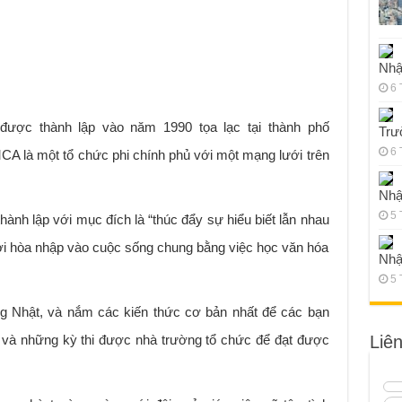
Nhậ
6 
ợc thành lập vào năm 1990 tọa lạc tại thành phố
Trư
6 
 là một tổ chức phi chính phủ với một mạng lưới trên
Nhậ
5 
nh lập với mục đích là “thúc đẩy sự hiểu biết lẫn nhau
ời hòa nhập vào cuộc sống chung bằng việc học văn hóa
Nhậ
5 
ếng Nhật, và nắm các kiến thức cơ bản nhất để các bạn
và những kỳ thi được nhà trường tổ chức để đạt được
Liê