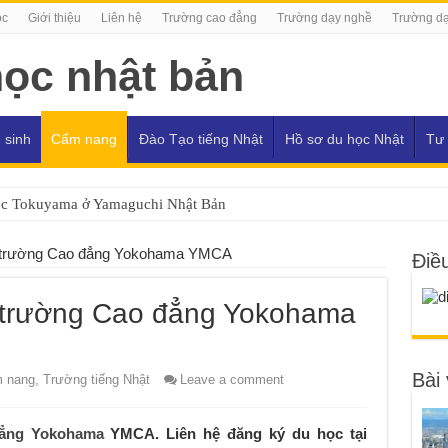
ọc
Giới thiệu
Liên hệ
Trường cao đẳng
Trường dạy nghề
Trường dạ
 sinh
Cẩm nang
Đào Tạo tiếng Nhật
Hồ sơ du học Nhật
Tư 
ọc Tokuyama ở Yamaguchi Nhật Bản
ại trường Cao đẳng Yokohama YMCA
Điề
i trường Cao đẳng Yokohama
Bài 
 nang
,
Trường tiếng Nhật
Leave a comment
ẳng Yokohama
YMCA. Liên hệ đăng ký du học tại